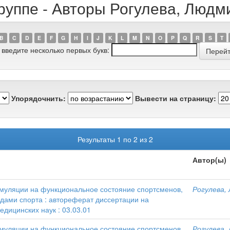
руппе - Авторы Рогулева, Люд
B
C
D
E
F
G
H
I
J
K
L
M
N
O
P
Q
R
S
T
 введите несколько первых букв:
Упорядочнить:
Вывести на страницу:
Результаты 1 по 2 из 2
Автор(ы)
муляции на функциональное состояние спортсменов,
Рогулева,
ами спорта : автореферат диссертации на
едицинских наук : 03.03.01
муляции на функциональное состояние спортсменов,
Рогулева,