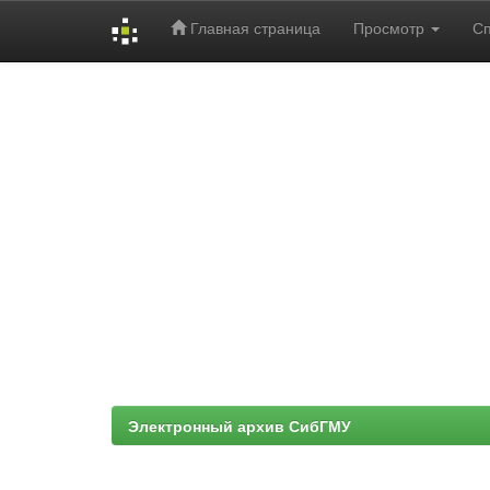
Главная страница
Просмотр
С
Skip
navigation
Электронный архив СибГМУ