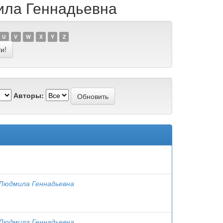
мила Геннадьевна
U
V
W
X
Y
Z
Авторы:
 Людмила Геннадьевна
 Людмила Геннадьевна