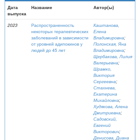
Дата
Название
Автор(ы)
выпуска
2023
Распространенность
Каштанова,
некоторых терапевтических
Елена
заболеваний в зависимости
Владимировна
;
от уровней адипокинов у
Полонская, Яна
людей до 45 лет
Владимировна
;
Щербакова, Лилия
Валерьевна
;
Шрамко,
Виктория
Сергеевна
;
Стахнева,
Екатерина
Михайловна
;
Худякова, Алена
Дмитриевна
;
Садовский,
Евгений
Викторович
;
Денисова, Диана