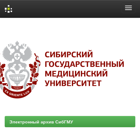
Skip
navigation
Электронный архив СибГМУ