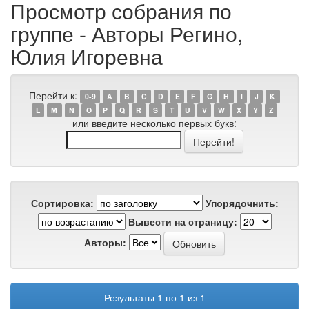
Просмотр собрания по
группе - Авторы Регино,
Юлия Игоревна
Перейти к:
0-9
A
B
C
D
E
F
G
H
I
J
K
L
M
N
O
P
Q
R
S
T
U
V
W
X
Y
Z
или введите несколько первых букв:
Сортировка:
Упорядочнить:
Вывести на страницу:
Авторы:
Результаты 1 по 1 из 1