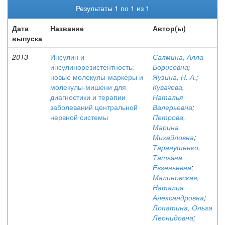
Результаты 1 по 1 из 1
Дата
Название
Автор(ы)
выпуска
2013
Инсулин и
Салмина, Алла
инсулинорезистентность:
Борисовна
;
новые молекулы-маркеры и
Яузина, Н. А.
;
молекулы-мишени для
Кувачева,
диагностики и терапии
Наталья
заболеваний центральной
Валерьевна
;
нервной системы
Петрова,
Марина
Михайловна
;
Таранушенко,
Татьяна
Евгеньевна
;
Малиновская,
Наталия
Александровна
;
Лопатина, Ольга
Леонидовна
;