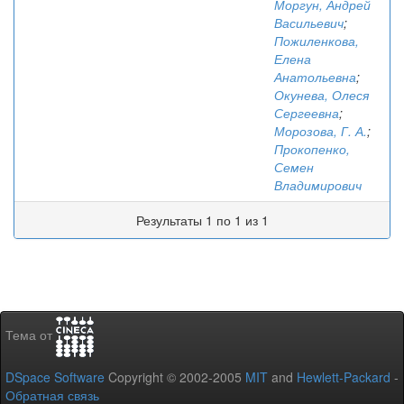
Моргун, Андрей
Васильевич
;
Пожиленкова,
Елена
Анатольевна
;
Окунева, Олеся
Сергеевна
;
Морозова, Г. А.
;
Прокопенко,
Семен
Владимирович
Результаты 1 по 1 из 1
Тема от
DSpace Software
Copyright © 2002-2005
MIT
and
Hewlett-Packard
-
Обратная связь