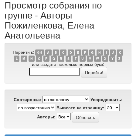
Просмотр собрания по
группе - Авторы
Пожиленкова, Елена
Анатольевна
Перейти к:
0-9
A
B
C
D
E
F
G
H
I
J
K
L
M
N
O
P
Q
R
S
T
U
V
W
X
Y
Z
или введите несколько первых букв:
Сортировка:
Упорядочнить:
Вывести на страницу:
Авторы: