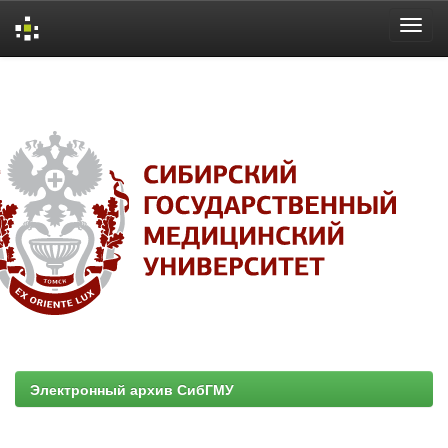
Skip
navigation
Электронный архив СибГМУ