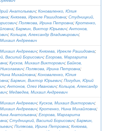
дреевич
Юрий Анатольевич
;
Коноваленко, Юлия
овна
;
Князева, Ирекле Рашидовна
;
Студницкий,
орисович
;
Полякова, Ирина Петровна
;
Кротенко,
йловна
;
Бармин, Виктор Юрьевич
;
Антонов,
ович
;
Кольцов, Александр Владимирович
;
 Михаил Андреевич
 Михаил Андреевич
;
Князева, Ирекле Рашидовна
;
й, Василий Борисович
;
Егорова, Маргарита
вна
;
Кусков, Михаил Викторович
;
Байков,
 Николаевич
;
Полякова, Ирина Петровна
;
 Нина Михайловна
;
Коноваленко, Юлия
овна
;
Бармин, Виктор Юрьевич
;
Погудин, Юрий
ич
;
Антонов, Олег Иванович
;
Кольцов, Александр
вич
;
Медведев, Михаил Андреевич
 Михаил Андреевич
;
Кусков, Михаил Викторович
;
 Михаил Андреевич
;
Кротенко, Нина Михайловна
;
 Нина Анатольевна
;
Егорова, Маргарита
вна
;
Студницкий, Василий Борисович
;
Бармин,
ьевич
;
Полякова, Ирина Петровна
;
Князева,