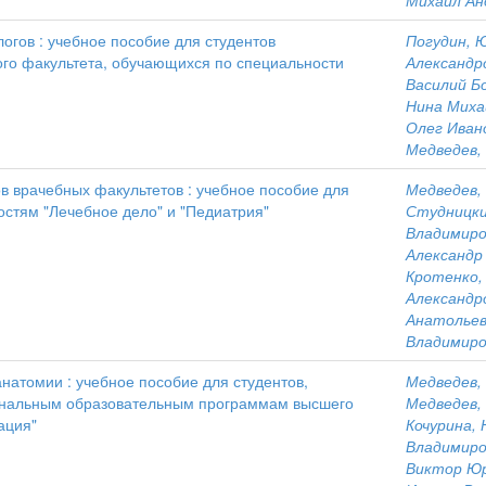
Михаил Ан
огов : учебное пособие для студентов
Погудин, 
ого факультета, обучающихся по специальности
Александр
Василий Б
Нина Миха
Олег Иван
Медведев,
в врачебных факультетов : учебное пособие для
Медведев,
остям "Лечебное дело" и "Педиатрия"
Студницки
Владимиро
Александр
Кротенко,
Александр
Анатольев
Владимиро
натомии : учебное пособие для студентов,
Медведев,
нальным образовательным программам высшего
Медведев,
ация"
Кочурина,
Владимиро
Виктор Юр