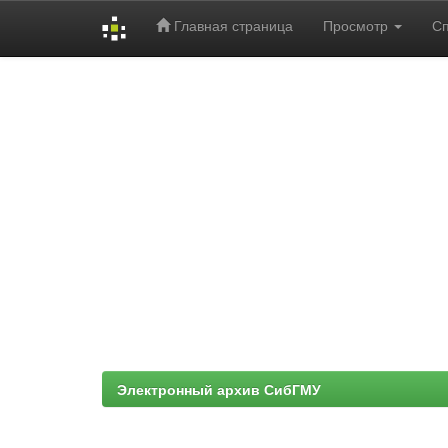
Главная страница
Просмотр
С
Skip
navigation
Электронный архив СибГМУ