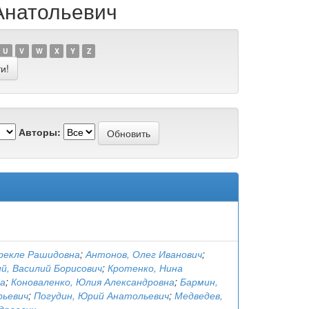
Анатольевич
U
V
W
X
Y
Z
Авторы:
Ирекле Рашидовна
;
Антонов, Олег Иванович
;
й, Василий Борисович
;
Кротенко, Нина
а
;
Коноваленко, Юлия Александровна
;
Бармин,
ьевич
;
Погудин, Юрий Анатольевич
;
Медведев,