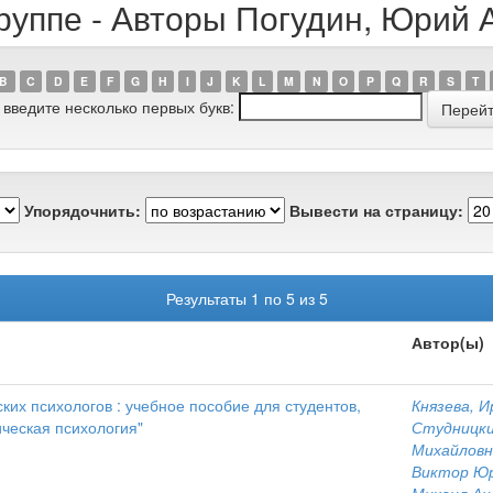
руппе - Авторы Погудин, Юрий 
B
C
D
E
F
G
H
I
J
K
L
M
N
O
P
Q
R
S
T
 введите несколько первых букв:
Упорядочнить:
Вывести на страницу:
Результаты 1 по 5 из 5
Автор(ы)
ких психологов : учебное пособие для студентов,
Князева, 
ческая психология"
Студницки
Михайловн
Виктор Юр