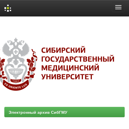
Skip
navigation
Электронный архив СибГМУ