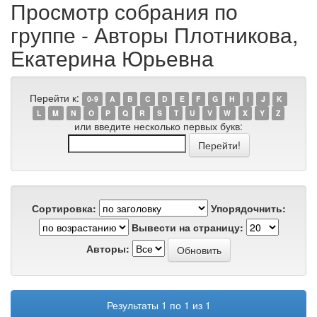
Просмотр собрания по
группе - Авторы Плотникова,
Екатерина Юрьевна
Перейти к:
0-9
A
B
C
D
E
F
G
H
I
J
K
L
M
N
O
P
Q
R
S
T
U
V
W
X
Y
Z
или введите несколько первых букв:
Сортировка:
Упорядочнить:
Вывести на страницу:
Авторы:
Результаты 1 по 1 из 1