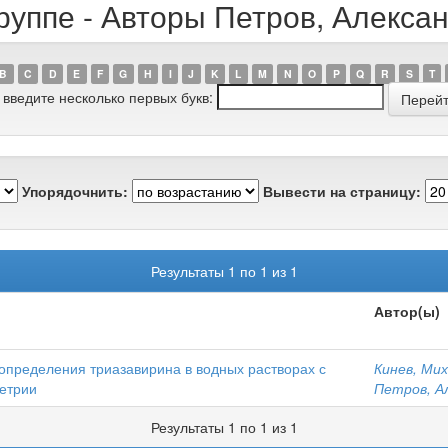
руппе - Авторы Петров, Алекс
B
C
D
E
F
G
H
I
J
K
L
M
N
O
P
Q
R
S
T
 введите несколько первых букв:
Упорядочнить:
Вывести на страницу:
Результаты 1 по 1 из 1
Автор(ы)
определения триазавирина в водных растворах с
Кинев, Ми
етрии
Петров, А
Результаты 1 по 1 из 1