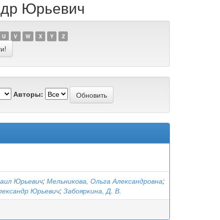
андр Юрьевич
U
V
W
X
Y
Z
Авторы:
хаил Юрьевич
;
Мельникова, Ольга Александровна
;
лександр Юрьевич
;
Забояркина, Д. В.