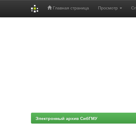
Главная страница
Просмотр
С
Skip
navigation
Электронный архив СибГМУ