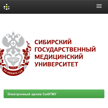
Skip
navigation
Электронный архив СибГМУ