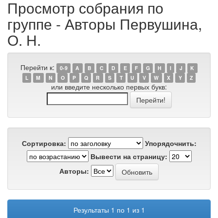
Просмотр собрания по
группе - Авторы Первушина,
О. Н.
Перейти к:
0-9
A
B
C
D
E
F
G
H
I
J
K
L
M
N
O
P
Q
R
S
T
U
V
W
X
Y
Z
или введите несколько первых букв:
Сортировка:
Упорядочнить:
Вывести на страницу:
Авторы:
Результаты 1 по 1 из 1