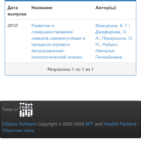
Дата
Название
Автор(ы)
выпуска
2010
Развитие и
Мажирина, К. Г.
;
совершенствование
Джафарова, О.
навыков саморегуляции в
А.
;
Первушина, О.
процессе игрового
Н.
;
Редько,
биоуправления:
Наталья
психологический анализ
Геннадьевна
Результаты 1 по 1 из 1
Тема от
DSpace Software
Copyright © 2002-2005
MIT
and
Hewlett-Packard
-
Обратная связь