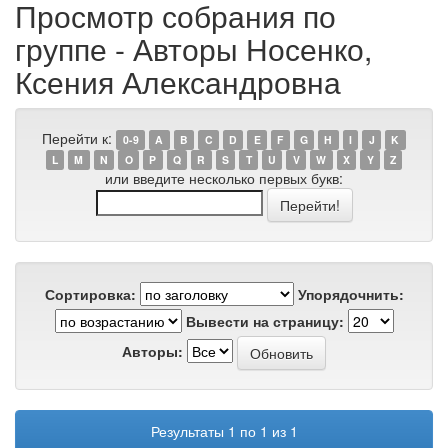
Просмотр собрания по
группе - Авторы Носенко,
Ксения Александровна
Перейти к:
0-9
A
B
C
D
E
F
G
H
I
J
K
L
M
N
O
P
Q
R
S
T
U
V
W
X
Y
Z
или введите несколько первых букв:
Сортировка:
Упорядочнить:
Вывести на страницу:
Авторы:
Результаты 1 по 1 из 1