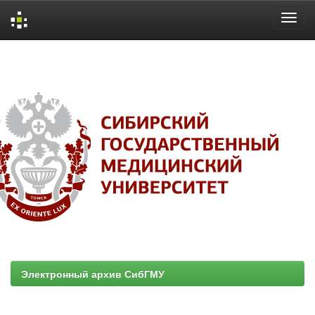
Skip
navigation
Электронный архив СибГМУ