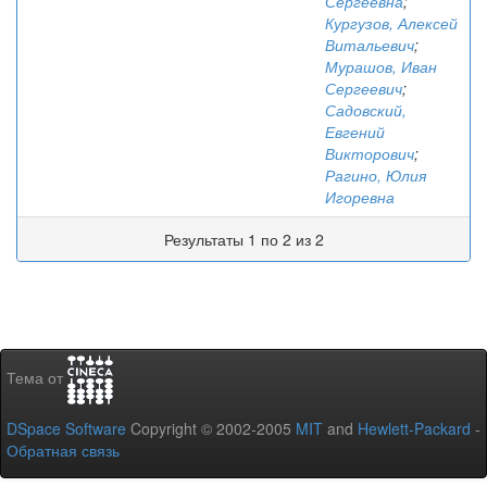
Сергеевна
;
Кургузов, Алексей
Витальевич
;
Мурашов, Иван
Сергеевич
;
Садовский,
Евгений
Викторович
;
Рагино, Юлия
Игоревна
Результаты 1 по 2 из 2
Тема от
DSpace Software
Copyright © 2002-2005
MIT
and
Hewlett-Packard
-
Обратная связь