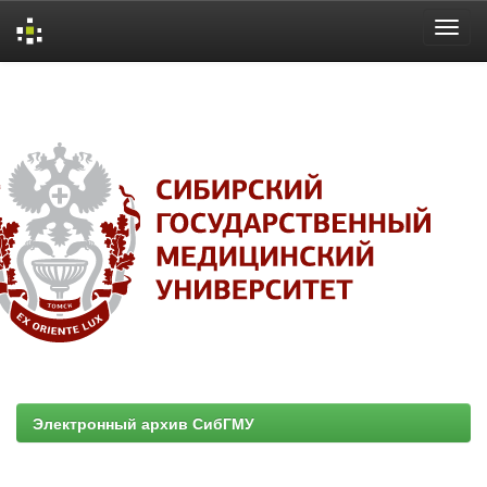
Skip
navigation
Электронный архив СибГМУ