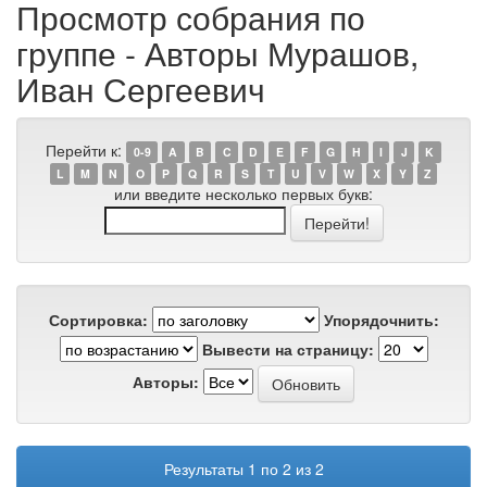
Просмотр собрания по
группе - Авторы Мурашов,
Иван Сергеевич
Перейти к:
0-9
A
B
C
D
E
F
G
H
I
J
K
L
M
N
O
P
Q
R
S
T
U
V
W
X
Y
Z
или введите несколько первых букв:
Сортировка:
Упорядочнить:
Вывести на страницу:
Авторы:
Результаты 1 по 2 из 2