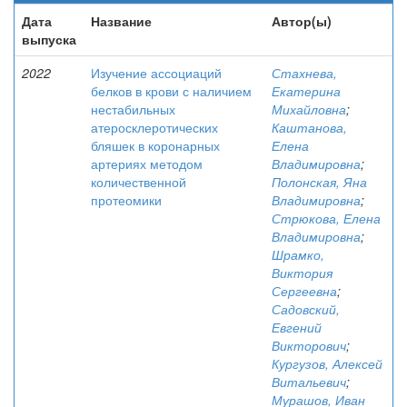
Дата
Название
Автор(ы)
выпуска
2022
Изучение ассоциаций
Стахнева,
белков в крови с наличием
Екатерина
нестабильных
Михайловна
;
атеросклеротических
Каштанова,
бляшек в коронарных
Елена
артериях методом
Владимировна
;
количественной
Полонская, Яна
протеомики
Владимировна
;
Стрюкова, Елена
Владимировна
;
Шрамко,
Виктория
Сергеевна
;
Садовский,
Евгений
Викторович
;
Кургузов, Алексей
Витальевич
;
Мурашов, Иван