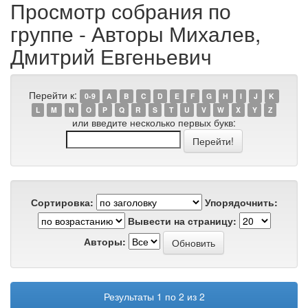
Просмотр собрания по
группе - Авторы Михалев,
Дмитрий Евгеньевич
Перейти к:
0-9
A
B
C
D
E
F
G
H
I
J
K
L
M
N
O
P
Q
R
S
T
U
V
W
X
Y
Z
или введите несколько первых букв:
Сортировка:
Упорядочнить:
Вывести на страницу:
Авторы:
Результаты 1 по 2 из 2