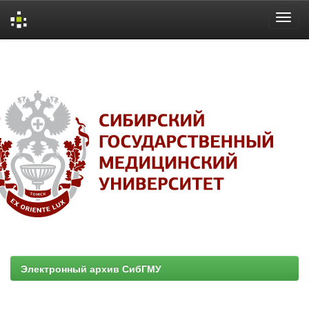
Skip
navigation
Электронный архив СибГМУ