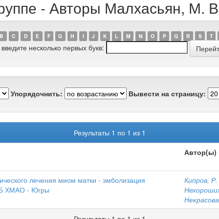
руппе - Авторы Малхасьян, М. В
B
C
D
E
F
G
H
I
J
K
L
M
N
O
P
Q
R
S
T
 введите несколько первых букв:
Упорядочнить:
Вывести на страницу:
Результаты 1 по 1 из 1
Автор(ы)
ического лечения миом матки - эмболизация
Кипров, Р.
КБ ХМАО - Югры
Нехороших
Некрасова,
Результаты 1 по 1 из 1