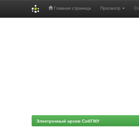
Главная страница
Просмотр
С
Skip
navigation
Электронный архив СибГМУ