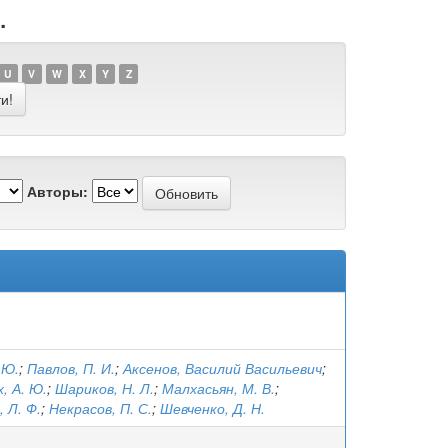
.
U
V
W
X
Y
Z
Авторы:
 Ю.
;
Павлов, П. И.
;
Аксенов, Василий Васильевич
;
, А. Ю.
;
Шариков, Н. Л.
;
Малхасьян, М. В.
;
 Л. Ф.
;
Некрасов, П. С.
;
Шевченко, Д. Н.