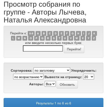
Просмотр собрания по
группе - Авторы Лычева,
Наталья Александровна
Перейти к:
0-9
A
B
C
D
E
F
G
H
I
J
K
L
M
N
O
P
Q
R
S
T
U
V
W
X
Y
Z
или введите несколько первых букв:
Сортировка:
Упорядочнить:
Вывести на страницу:
Авторы:
Результаты 1 по 6 из 6