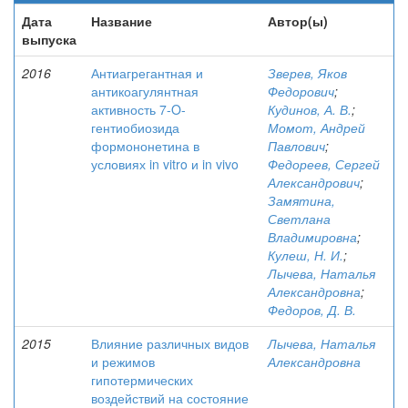
Дата
Название
Автор(ы)
выпуска
2016
Антиагрегантная и
Зверев, Яков
антикоагулянтная
Федорович
;
активность 7-O-
Кудинов, А. В.
;
гентиобиозида
Момот, Андрей
формононетина в
Павлович
;
условиях in vitro и in vivo
Федореев, Сергей
Александрович
;
Замятина,
Светлана
Владимировна
;
Кулеш, Н. И.
;
Лычева, Наталья
Александровна
;
Федоров, Д. В.
2015
Влияние различных видов
Лычева, Наталья
и режимов
Александровна
гипотермических
воздействий на состояние