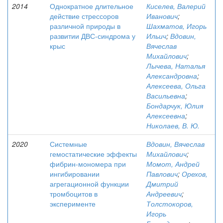
2014
Однократное длительное
Киселев, Валерий
действие стрессоров
Иванович
;
различной природы в
Шахматов, Игорь
развитии ДВС-синдрома у
Ильич
;
Вдовин,
крыс
Вячеслав
Михайлович
;
Лычева, Наталья
Александровна
;
Алексеева, Ольга
Васильевна
;
Бондарчук, Юлия
Алексеевна
;
Николаев, В. Ю.
2020
Системные
Вдовин, Вячеслав
гемостатические эффекты
Михайлович
;
фибрин-мономера при
Момот, Андрей
ингибировании
Павлович
;
Орехов,
агрегационной функции
Дмитрий
тромбоцитов в
Андреевич
;
эксперименте
Толстокоров,
Игорь