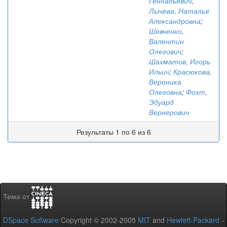
Геннадьевич
;
Лычева, Наталья
Александровна
;
Шевченко,
Валентин
Олегович
;
Шахматов, Игорь
Ильич
;
Красюкова,
Вероника
Олеговна
;
Фохт,
Эдуард
Вернерович
Результаты 1 по 6 из 6
Тема от
DSpace Software
Copyright © 2002-2005
MIT
and
Hewlett-Packard
-