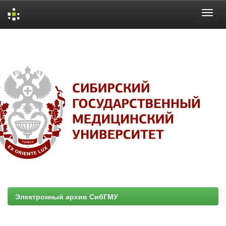
Skip
navigation
Электронный архив СибГМУ