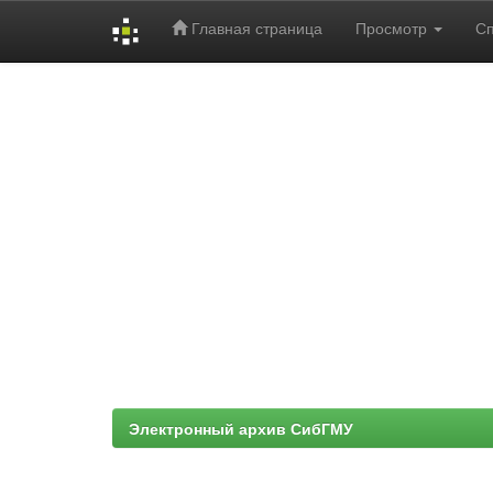
Главная страница
Просмотр
С
Skip
navigation
Электронный архив СибГМУ