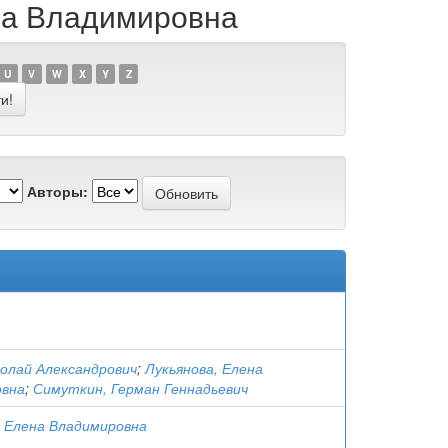
ена Владимировна
U
V
W
X
Y
Z
Авторы:
колай Александрович
;
Лукьянова, Елена
овна
;
Симуткин, Герман Геннадьевич
, Елена Владимировна