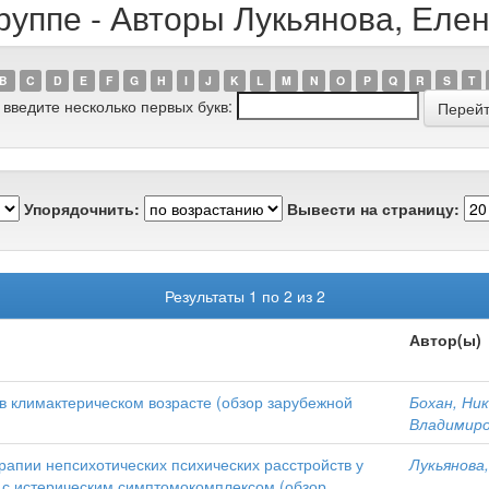
руппе - Авторы Лукьянова, Ел
B
C
D
E
F
G
H
I
J
K
L
M
N
O
P
Q
R
S
T
 введите несколько первых букв:
Упорядочнить:
Вывести на страницу:
Результаты 1 по 2 из 2
Автор(ы)
в климактерическом возрасте (обзор зарубежной
Бохан, Ни
Владимир
апии непсихотических психических расстройств у
Лукьянова
а с истерическим симптомокомплексом (обзор