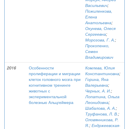
Васильевич
;
Пожиленкова,
Елена
Анатольевна
;
Окунева, Олеся
Сергеевна
;
Морозова, Г. А.
;
Прокопенко,
Семен
Владимирович
2016
Особенности
Комлева, Юлия
пролиферации и миграции
Константиновна
;
клеток головного мозга при
Горина, Яна
когнитивном тренинге
Валерьевна
;
животных с
Черных, А. И.
;
экспериментальной
Лопатина, Ольга
болезнью Альцгеймера
Леонидовна
;
Шабалова, А. А.
;
Труфанова, Л. В.
;
Оловянникова, Р.
Я.
;
Ендржеевская-