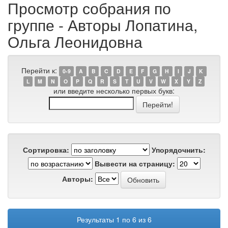
Просмотр собрания по
группе - Авторы Лопатина,
Ольга Леонидовна
Перейти к:
0-9
A
B
C
D
E
F
G
H
I
J
K
L
M
N
O
P
Q
R
S
T
U
V
W
X
Y
Z
или введите несколько первых букв:
Сортировка:
Упорядочнить:
Вывести на страницу:
Авторы:
Результаты 1 по 6 из 6