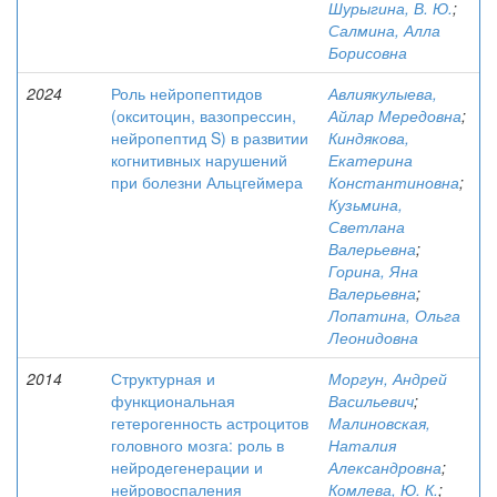
Шурыгина, В. Ю.
;
Салмина, Алла
Борисовна
2024
Роль нейропептидов
Авлиякулыева,
(окситоцин, вазопрессин,
Айлар Мередовна
;
нейропептид S) в развитии
Киндякова,
когнитивных нарушений
Екатерина
при болезни Альцгеймера
Константиновна
;
Кузьмина,
Светлана
Валерьевна
;
Горина, Яна
Валерьевна
;
Лопатина, Ольга
Леонидовна
2014
Структурная и
Моргун, Андрей
функциональная
Васильевич
;
гетерогенность астроцитов
Малиновская,
головного мозга: роль в
Наталия
нейродегенерации и
Александровна
;
нейровоспаления
Комлева, Ю. К.
;