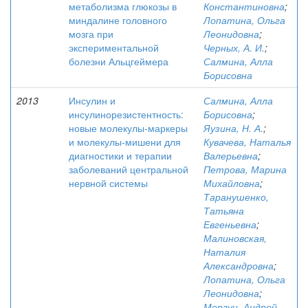
метаболизма глюкозы в
Константиновна
;
миндалине головного
Лопатина, Ольга
мозга при
Леонидовна
;
экспериментальной
Черных, А. И.
;
болезни Альцгеймера
Салмина, Алла
Борисовна
2013
Инсулин и
Салмина, Алла
инсулинорезистентность:
Борисовна
;
новые молекулы-маркеры
Яузина, Н. А.
;
и молекулы-мишени для
Кувачева, Наталья
диагностики и терапии
Валерьевна
;
заболеваний центральной
Петрова, Марина
нервной системы
Михайловна
;
Таранушенко,
Татьяна
Евгеньевна
;
Малиновская,
Наталия
Александровна
;
Лопатина, Ольга
Леонидовна
;
Моргун, Андрей