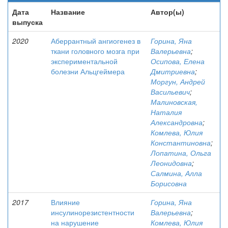
Дата
Название
Автор(ы)
выпуска
2020
Аберрантный ангиогенез в
Горина, Яна
ткани головного мозга при
Валерьевна
;
экспериментальной
Осипова, Елена
болезни Альцгеймера
Дмитриевна
;
Моргун, Андрей
Васильевич
;
Малиновская,
Наталия
Александровна
;
Комлева, Юлия
Константиновна
;
Лопатина, Ольга
Леонидовна
;
Салмина, Алла
Борисовна
2017
Влияние
Горина, Яна
инсулинорезистентности
Валерьевна
;
на нарушение
Комлева, Юлия