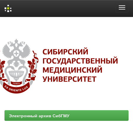
Skip
navigation
Электронный архив СибГМУ