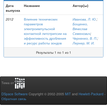
Дата
Название
Автор(ы)
выпуска
2012
Влияние технических
Иванова, Л. Ю.
;
параметров
Бощенко,
электроимпульсной
Вячеслав
контактной литотрипсии на
Семенович
;
эффективность дробления
Черненко, В. П.
;
и ресурс работы зондов
Лернер, М. И.
Результаты 1 по 1 из 1
Тема от
DSpace Software
Copyright © 2002-2005
MIT
and
Hewlett-Packard
-
Обратная связь