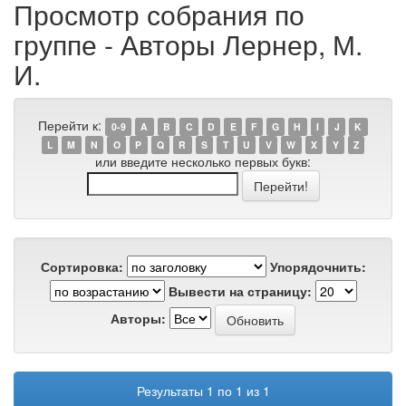
Просмотр собрания по
группе - Авторы Лернер, М.
И.
Перейти к:
0-9
A
B
C
D
E
F
G
H
I
J
K
L
M
N
O
P
Q
R
S
T
U
V
W
X
Y
Z
или введите несколько первых букв:
Сортировка:
Упорядочнить:
Вывести на страницу:
Авторы:
Результаты 1 по 1 из 1