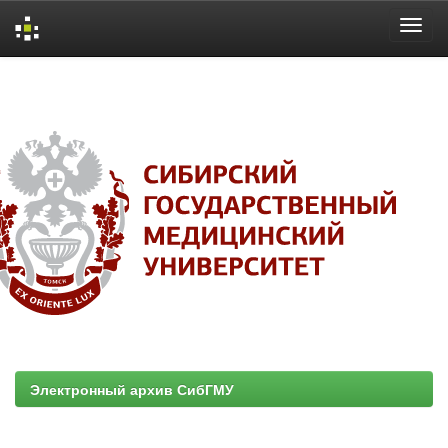
Skip
navigation
Электронный архив СибГМУ