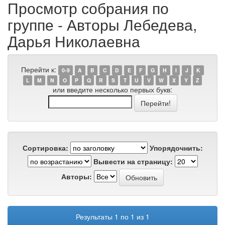
Просмотр собрания по
группе - Авторы Лебедева,
Дарья Николаевна
Перейти к:
0-9
A
B
C
D
E
F
G
H
I
J
K
L
M
N
O
P
Q
R
S
T
U
V
W
X
Y
Z
или введите несколько первых букв:
Сортировка:
Упорядочнить:
Вывести на страницу:
Авторы:
Результаты 1 по 1 из 1