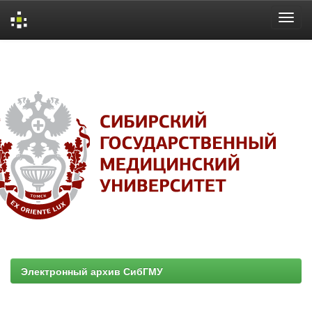
Skip
navigation
Электронный архив СибГМУ