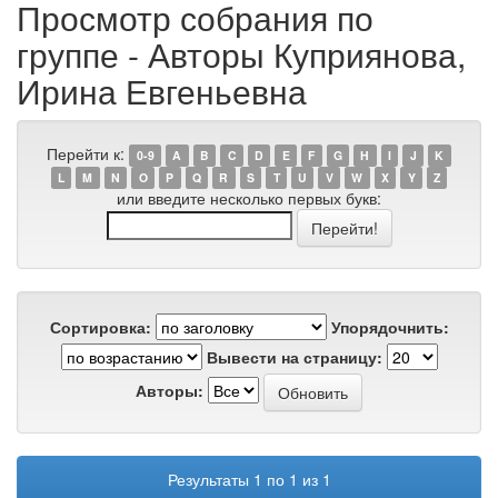
Просмотр собрания по
группе - Авторы Куприянова,
Ирина Евгеньевна
Перейти к:
0-9
A
B
C
D
E
F
G
H
I
J
K
L
M
N
O
P
Q
R
S
T
U
V
W
X
Y
Z
или введите несколько первых букв:
Сортировка:
Упорядочнить:
Вывести на страницу:
Авторы:
Результаты 1 по 1 из 1