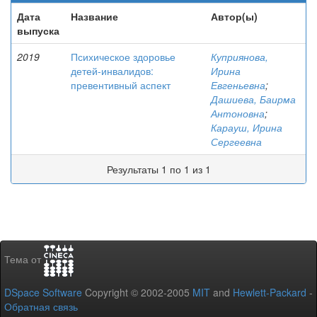
Дата
Название
Автор(ы)
выпуска
2019
Психическое здоровье
Куприянова,
детей-инвалидов:
Ирина
превентивный аспект
Евгеньевна
;
Дашиева, Баирма
Антоновна
;
Карауш, Ирина
Сергеевна
Результаты 1 по 1 из 1
Тема от
DSpace Software
Copyright © 2002-2005
MIT
and
Hewlett-Packard
-
Обратная связь