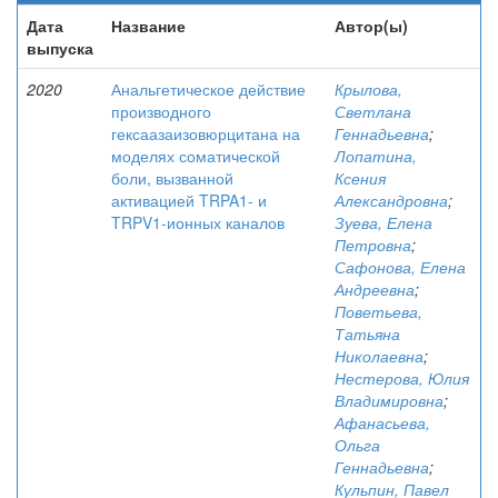
Дата
Название
Автор(ы)
выпуска
2020
Анальгетическое действие
Крылова,
производного
Светлана
гексаазаизовюрцитана на
Геннадьевна
;
моделях соматической
Лопатина,
боли, вызванной
Ксения
активацией TRPA1- и
Александровна
;
TRPV1-ионных каналов
Зуева, Елена
Петровна
;
Сафонова, Елена
Андреевна
;
Поветьева,
Татьяна
Николаевна
;
Нестерова, Юлия
Владимировна
;
Афанасьева,
Ольга
Геннадьевна
;
Кульпин, Павел