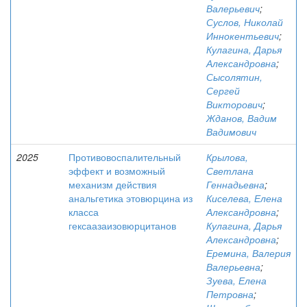
Валерьевич
;
Суслов, Николай
Иннокентьевич
;
Кулагина, Дарья
Александровна
;
Сысолятин,
Сергей
Викторович
;
Жданов, Вадим
Вадимович
2025
Противовоспалительный
Крылова,
эффект и возможный
Светлана
механизм действия
Геннадьевна
;
анальгетика этовюрцина из
Киселева, Елена
класса
Александровна
;
гексаазаизовюрцитанов
Кулагина, Дарья
Александровна
;
Еремина, Валерия
Валерьевна
;
Зуева, Елена
Петровна
;