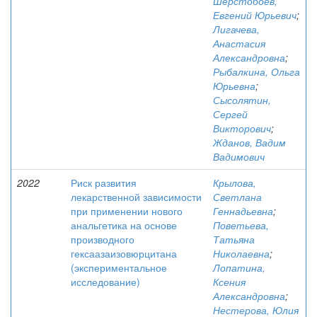
Шерстобоев,
Евгений Юрьевич
;
Лигачева,
Анастасия
Александровна
;
Рыбалкина, Ольга
Юрьевна
;
Сысолятин,
Сергей
Викторович
;
Жданов, Вадим
Вадимович
2022
Риск развития
Крылова,
лекарственной зависимости
Светлана
при применении нового
Геннадьевна
;
анальгетика на основе
Поветьева,
производного
Татьяна
гексаазаизовюрцитана
Николаевна
;
(экспериментальное
Лопатина,
исследование)
Ксения
Александровна
;
Нестерова, Юлия