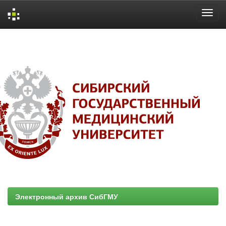
Skip
navigation
Электронный архив СибГМУ