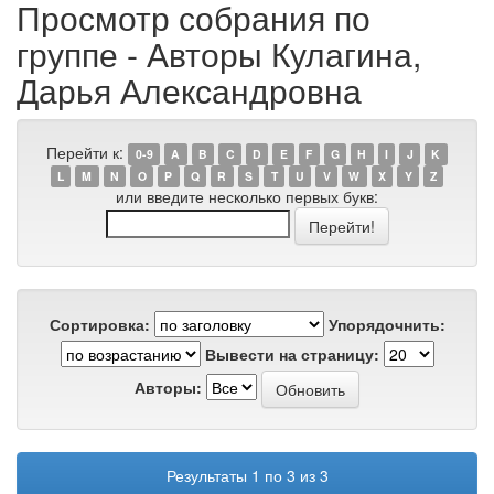
Просмотр собрания по
группе - Авторы Кулагина,
Дарья Александровна
Перейти к:
0-9
A
B
C
D
E
F
G
H
I
J
K
L
M
N
O
P
Q
R
S
T
U
V
W
X
Y
Z
или введите несколько первых букв:
Сортировка:
Упорядочнить:
Вывести на страницу:
Авторы:
Результаты 1 по 3 из 3