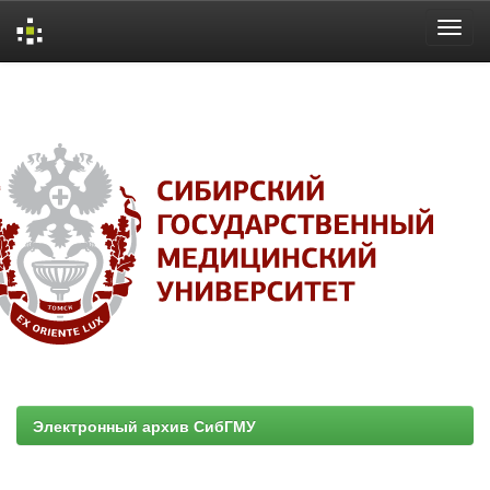
Skip
navigation
Электронный архив СибГМУ