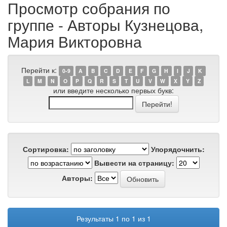
Просмотр собрания по
группе - Авторы Кузнецова,
Мария Викторовна
Перейти к:
0-9
A
B
C
D
E
F
G
H
I
J
K
L
M
N
O
P
Q
R
S
T
U
V
W
X
Y
Z
или введите несколько первых букв:
Сортировка:
Упорядочнить:
Вывести на страницу:
Авторы:
Результаты 1 по 1 из 1