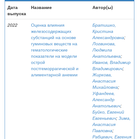
Дата
Название
Автор(ы)
выпуска
2022
Оценка влияния
Братишко,
железосодержащих
Кристина
субстанций на основе
Александровна
;
гуминовых веществ на
Логвинова,
гематологические
Людмила
показатели на модели
Анатольевна
;
острой
Иванов, Владимир
постгеморрагической и
Владимирович
;
алиментарной анемии
Жиркова,
Анастасия
Михайловна
;
Уфандеев,
Александр
Анатольевич
;
Буйко, Евгений
Евгеньевич
;
Зима,
Анастасия
Павловна
;
Рабцевич, Евгения