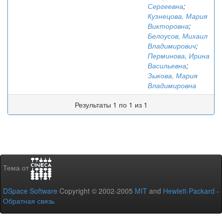
Сергеевна
;
Кузнецова, Мария
Викторовна
;
Белоусов, Михаил
Владимирович
;
Перминова, Ирина
Васильевна
;
Зыкова, Мария
Владимировна
Результаты 1 по 1 из 1
Тема от
DSpace Software
Copyright © 2002-2005
MIT
and
Hewlett-Packard
-
Обратная связь