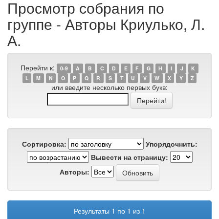
Просмотр собрания по
группе - Авторы Криулько, Л.
А.
Перейти к:
0-9
A
B
C
D
E
F
G
H
I
J
K
L
M
N
O
P
Q
R
S
T
U
V
W
X
Y
Z
или введите несколько первых букв:
Сортировка:
Упорядочнить:
Вывести на страницу:
Авторы:
Результаты 1 по 1 из 1