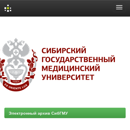
Skip
navigation
Электронный архив СибГМУ