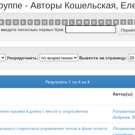
группе - Авторы Кошельская, Е
B
C
D
E
F
G
H
I
J
K
L
M
N
O
P
Q
R
S
T
 введите несколько первых букв:
Упорядочнить:
Вывести на страницу:
Результаты 1 по 4 из 4
Автор(ы)
нии прыжка в длину с места у спортсменов
Разуванова
Андреев, В
льного стереотипа управления телом в фазе полета
Разуванова
Смердова, 