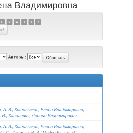
лена Владимировна
U
V
W
X
Y
Z
Авторы:
, А. В.
;
Кошельская, Елена Владимировна
;
. И.
;
Капилевич, Леонид Владимирович
, А. В.
;
Кошельская, Елена Владимировна
;
О. С.
;
Карпова, И. А.
;
Медведева, Е. В.
;