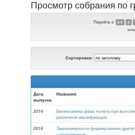
Просмотр собрания по 
Перейти к:
0-9
A
или
Сортировка:
Дата
Название
выпуска
2014
Биомеханика фазы полета при выполне
различной квалификации
2016
Закономерности формирования двигате
у спортсменов