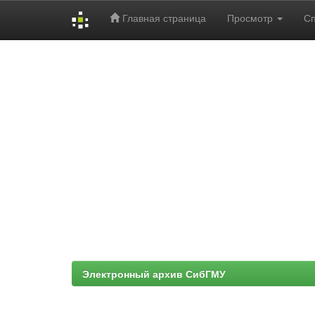
Главная страница
Просмотр
С
Skip
navigation
Электронный архив СибГМУ