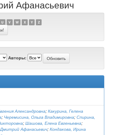
трий Афанасьевич
U
V
W
X
Y
Z
Авторы:
Евгения Александровна
;
Какурина, Гелена
а
;
Черемисина, Ольга Владимировна
;
Спирина,
Викторовна
;
Шашова, Елена Евгеньевна
;
 Дмитрий Афанасьевич
;
Кондакова, Ирина