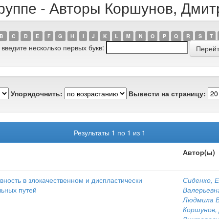
группе - Авторы Коршунов, Дми
B
C
D
E
F
G
H
I
J
K
L
M
N
O
P
Q
R
S
T
 введите несколько первых букв:
Упорядочнить:
Вывести на страницу:
Результаты 1 по 1 из 1
Автор(ы)
вность в злокачественном и диспластически
Сиденко, 
льных путей
Валерьевн
Людмила 
Коршунов,