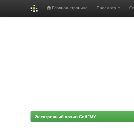
Главная страница
Просмотр
С
Skip
navigation
Электронный архив СибГМУ