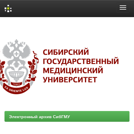
Skip
navigation
Электронный архив СибГМУ