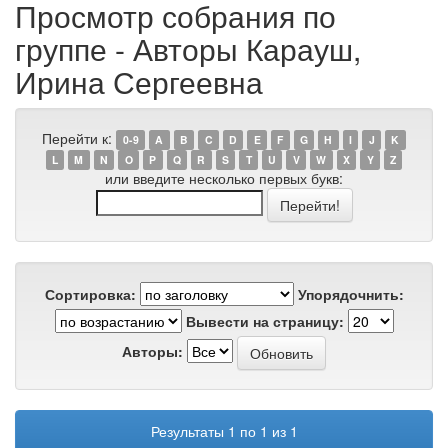
Просмотр собрания по
группе - Авторы Карауш,
Ирина Сергеевна
Перейти к:
0-9
A
B
C
D
E
F
G
H
I
J
K
L
M
N
O
P
Q
R
S
T
U
V
W
X
Y
Z
или введите несколько первых букв:
Сортировка:
Упорядочнить:
Вывести на страницу:
Авторы:
Результаты 1 по 1 из 1