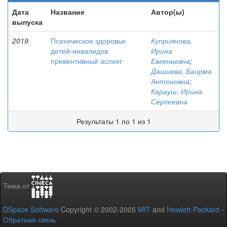
Дата
Название
Автор(ы)
выпуска
2019
Психическое здоровье
Куприянова,
детей-инвалидов:
Ирина
превентивный аспект
Евгеньевна
;
Дашиева, Баирма
Антоновна
;
Карауш, Ирина
Сергеевна
Результаты 1 по 1 из 1
Тема от
DSpace Software
Copyright © 2002-2005
MIT
and
Hewlett-Packard
-
Обратная связь