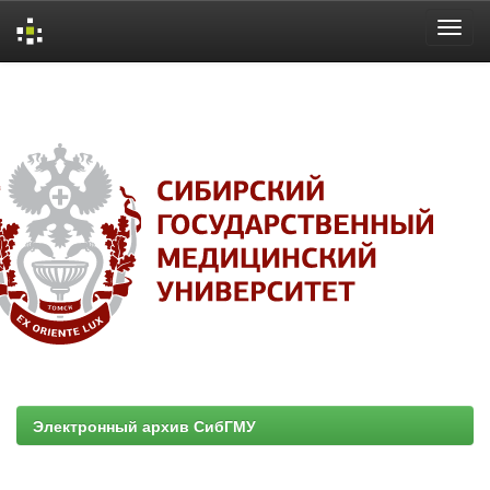
Skip
navigation
Электронный архив СибГМУ