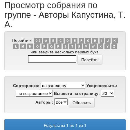
Просмотр собрания по
группе - Авторы Капустина, Т.
А.
Перейти к:
0-9
A
B
C
D
E
F
G
H
I
J
K
L
M
N
O
P
Q
R
S
T
U
V
W
X
Y
Z
или введите несколько первых букв:
Сортировка:
Упорядочнить:
Вывести на страницу:
Авторы:
Результаты 1 по 1 из 1