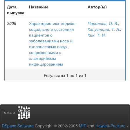
Дата
Название
Автор(ы)
выпуска
2009
Характеристика медико-
Парилова, О. В.
;
социального состояния
Капустина, Т. А.
;
пациентов с
Кин, Т. И.
заболеваниями носа и
околоносовых пазух,
сопряженными с
хламидийным
инфицированием
Результаты 1 по 1 из 1
Тема от
DSpace Software
Copyright © 2002-2005
MIT
and
Hewlett-Packard
-