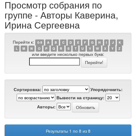
Просмотр собрания по
группе - Авторы Каверина,
Ирина Сергеевна
Перейти к:
0-9
A
B
C
D
E
F
G
H
I
J
K
L
M
N
O
P
Q
R
S
T
U
V
W
X
Y
Z
или введите несколько первых букв:
Сортировка:
Упорядочнить:
Вывести на страницу:
Авторы:
Результаты 1 по 8 из 8