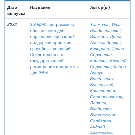
Дата
Название
Автор(ы)
выпуска
2022
2StepM: программное
Толмачев, Иван
обеспечение для
Владиславович
;
персонализированной
Вражнов, Денис
поддержки принятия
Александрович
;
врачебных решений :
Каверина, Ирина
Свидетельство о
Сергеевна
;
государственной
Королюк, Евгений
регистрации программы
Сергеевич
;
Конев,
для ЭВМ
Артур
Валерьевич
;
Бразовский,
Константин
Станиславович
;
Лаптев,
Владислав
Витальевич
;
Солдатов,
Андрей
Алексеевич