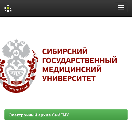
Skip
navigation
Электронный архив СибГМУ