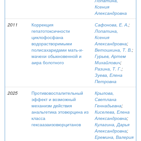
Лопатина,
Ксения
Александровна
2011
Коррекция
Сафонова, Е. А.
;
гепатотоксичности
Лопатина,
циклофосфана
Ксения
водорастворимыми
Александровна
;
полисахаридами мать-и-
Ветошкина, Т. В.
;
мачехи обыкновенной и
Гурьев, Артем
аира болотного
Михайлович
;
Разина, Т. Г.
;
Зуева, Елена
Петровна
2025
Противовоспалительный
Крылова,
эффект и возможный
Светлана
механизм действия
Геннадьевна
;
анальгетика этовюрцина из
Киселева, Елена
класса
Александровна
;
гексаазаизовюрцитанов
Кулагина, Дарья
Александровна
;
Еремина, Валерия