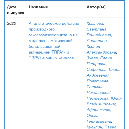
Дата
Название
Автор(ы)
выпуска
2020
Анальгетическое действие
Крылова,
производного
Светлана
гексаазаизовюрцитана на
Геннадьевна
;
моделях соматической
Лопатина,
боли, вызванной
Ксения
активацией TRPA1- и
Александровна
;
TRPV1-ионных каналов
Зуева, Елена
Петровна
;
Сафонова, Елена
Андреевна
;
Поветьева,
Татьяна
Николаевна
;
Нестерова, Юлия
Владимировна
;
Афанасьева,
Ольга
Геннадьевна
;
Кульпин, Павел