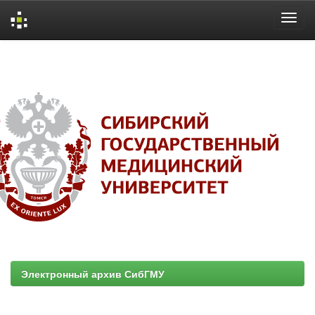
Skip
navigation
Электронный архив СибГМУ