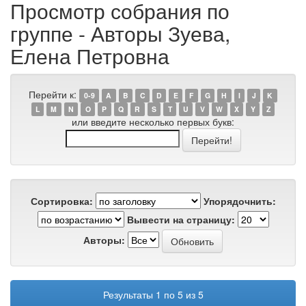
Просмотр собрания по
группе - Авторы Зуева,
Елена Петровна
Перейти к:
0-9
A
B
C
D
E
F
G
H
I
J
K
L
M
N
O
P
Q
R
S
T
U
V
W
X
Y
Z
или введите несколько первых букв:
Сортировка:
Упорядочнить:
Вывести на страницу:
Авторы:
Результаты 1 по 5 из 5