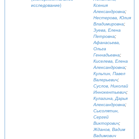
исследование)
Ксения
Александровна
;
Нестерова, Юлия
Владимировна
;
Зуева, Елена
Петровна
;
Афанасьева,
Ольга
Геннадьевна
;
Киселева, Елена
Александровна
;
Кульпин, Павел
Валерьевич
;
Суслов, Николай
Иннокентьевич
;
Кулагина, Дарья
Александровна
;
Сысолятин,
Сергей
Викторович
;
Жданов, Вадим
Вадимович