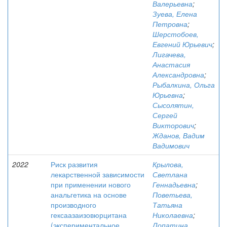
Валерьевна
;
Зуева, Елена
Петровна
;
Шерстобоев,
Евгений Юрьевич
;
Лигачева,
Анастасия
Александровна
;
Рыбалкина, Ольга
Юрьевна
;
Сысолятин,
Сергей
Викторович
;
Жданов, Вадим
Вадимович
2022
Риск развития
Крылова,
лекарственной зависимости
Светлана
при применении нового
Геннадьевна
;
анальгетика на основе
Поветьева,
производного
Татьяна
гексаазаизовюрцитана
Николаевна
;
(экспериментальное
Лопатина,