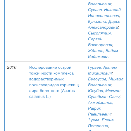
Валерьевич
;
Суслов, Николай
Иннокентьевич
;
Кулагина, Дарья
Александровна
;
Сысолятин,
Сергей
Викторович
;
Жданов, Вадим
Вадимович
2010
Исследование острой
Гурьев, Артем
токсичности комплекса
Михайлович
;
водорастворимых
Белоусов, Михаил
полисахаридов корневищ
Валерьевич
;
аира болотного (Acorus
Юсубов, Мехман
calamus L.)
Сулейман-Оглы
;
Ахмеджанов,
Рафик
Равильевич
;
Зуева, Елена
Петровна
;