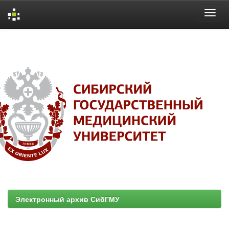
Skip
navigation
Электронный архив СибГМУ