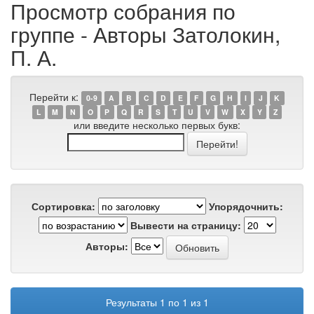
Просмотр собрания по
группе - Авторы Затолокин,
П. А.
Перейти к:
0-9
A
B
C
D
E
F
G
H
I
J
K
L
M
N
O
P
Q
R
S
T
U
V
W
X
Y
Z
или введите несколько первых букв:
Сортировка:
Упорядочнить:
Вывести на страницу:
Авторы:
Результаты 1 по 1 из 1