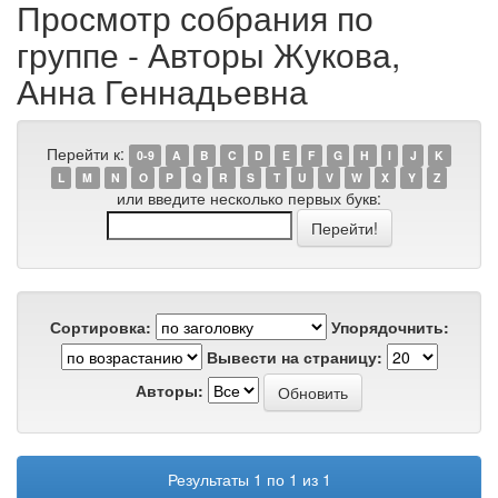
Просмотр собрания по
группе - Авторы Жукова,
Анна Геннадьевна
Перейти к:
0-9
A
B
C
D
E
F
G
H
I
J
K
L
M
N
O
P
Q
R
S
T
U
V
W
X
Y
Z
или введите несколько первых букв:
Сортировка:
Упорядочнить:
Вывести на страницу:
Авторы:
Результаты 1 по 1 из 1