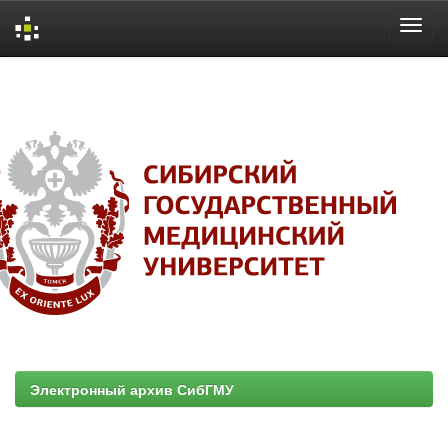
Skip
navigation
Электронный архив СибГМУ