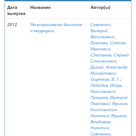
Дата
Название
Автор(ы)
выпуска
2012
Регенеративная биология
Семченко,
и медицина
Валерий
Васильевич
;
Ерениев, Степан
Иванович
;
Степанов, Сергей
Степанович
;
Дыгай, Александр
Михайлович
;
Ощепков, В. Г.
;
Лебедев, Игорь
Николаевич
;
Пузырев, Валерий
Павлович
;
Ярыгин,
Константин
Никитич
;
Ярыгин,
Владимир
Никитич
;
Семченко,