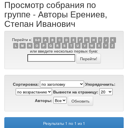
Просмотр собрания по
группе - Авторы Ерениев,
Степан Иванович
Перейти к:
0-9
A
B
C
D
E
F
G
H
I
J
K
L
M
N
O
P
Q
R
S
T
U
V
W
X
Y
Z
или введите несколько первых букв:
Сортировка:
Упорядочнить:
Вывести на страницу:
Авторы:
Результаты 1 по 1 из 1