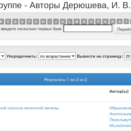
руппе - Авторы Дерюшева, И. В.
B
C
D
E
F
G
H
I
J
K
L
M
N
O
P
Q
R
S
T
 введите несколько первых букв:
Упорядочнить:
Вывести на страницу:
Результаты 1 по 2 из 2
Автор(ы)
ной опухоли молочной железы
Ибрагимова
Анатолье
Перельмут
Михайловн