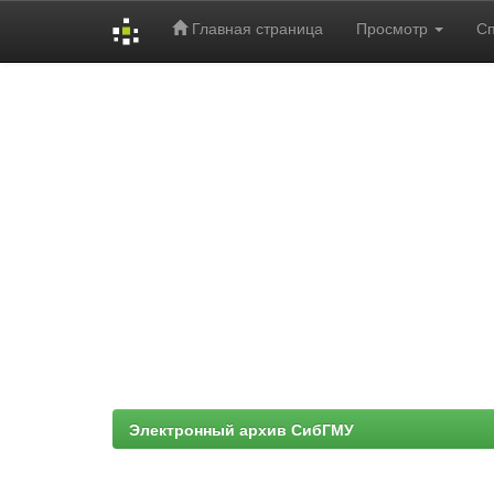
Главная страница
Просмотр
С
Skip
navigation
Электронный архив СибГМУ