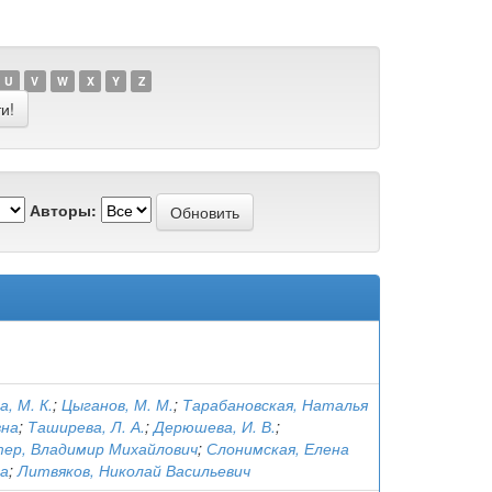
U
V
W
X
Y
Z
Авторы:
, М. К.
;
Цыганов, М. М.
;
Тарабановская, Наталья
вна
;
Таширева, Л. А.
;
Дерюшева, И. В.
;
ер, Владимир Михайлович
;
Слонимская, Елена
а
;
Литвяков, Николай Васильевич