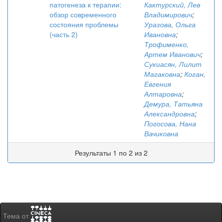
патогенеза к терапии:
Кактурский, Лев
обзор современного
Владимирович
;
состояния проблемы
Уразова, Ольга
(часть 2)
Ивановна
;
Трофименко,
Артем Иванович
;
Сукиасян, Лилит
Магаковна
;
Коган,
Евгения
Алтаровна
;
Демура, Татьяна
Александровна
;
Погосова, Нана
Вачиковна
Результаты 1 по 2 из 2
Тема от