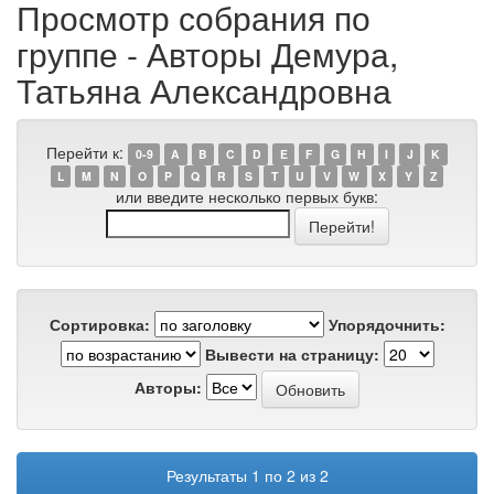
Просмотр собрания по
группе - Авторы Демура,
Татьяна Александровна
Перейти к:
0-9
A
B
C
D
E
F
G
H
I
J
K
L
M
N
O
P
Q
R
S
T
U
V
W
X
Y
Z
или введите несколько первых букв:
Сортировка:
Упорядочнить:
Вывести на страницу:
Авторы:
Результаты 1 по 2 из 2