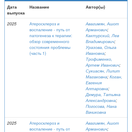
Дата
Название
Автор(ы)
выпуска
2025
Атеросклероз и
Авагимян, Ашот
воспаление - путь от
Арманович
;
патогенеза к терапии:
Кактурский, Лев
обзор современного
Владимирович
;
состояния проблемы
Уразова, Ольга
(часть 1)
Ивановна
;
Трофименко,
Артем Иванович
;
Сукиасян, Лилит
Магаковна
;
Коган,
Евгения
Алтаровна
;
Демура, Татьяна
Александровна
;
Погосова, Нана
Вачиковна
2025
Атеросклероз и
Авагимян, Ашот
воспаление - путь от
Арманович
;