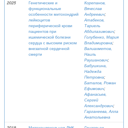
2025
Генетические и
Корепанов,
функциональные
Вячеслав
особенности митохондрий
Андреевич
;
лейкоцитов
Атабеков,
периферической крови
Тариель
пациентов при
Абдилазимович
;
ишемической болезни
Голубенко, Мария
сердца с высоким риском
Владимировна
;
внезапной сердечной
Валиахметов,
смерти
Наиль
Раушанович
;
Бабушкина,
Надежда
Петровна
;
Баталов, Роман
Ефимович
;
Афанасьев,
Сергей
Александрович
;
Гарганеева, Алла
Анатольевна
2019
Митохондриальная ДНК
Григорьев,