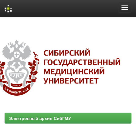
Skip
navigation
Электронный архив СибГМУ