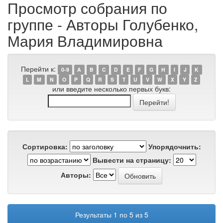
Просмотр собрания по
группе - Авторы Голубенко,
Мария Владимировна
Перейти к:
0-9
A
B
C
D
E
F
G
H
I
J
K
L
M
N
O
P
Q
R
S
T
U
V
W
X
Y
Z
или введите несколько первых букв:
Сортировка:
Упорядочнить:
Вывести на страницу:
Авторы:
Результаты 1 по 5 из 5