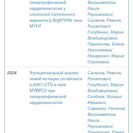
гипертрофической
Валиахметов,
кардиомиопатии у
Наиль
носителей патогенного
Раушанович
;
варианта p.Arg870His гена
Салахов, Рамиль
MYH7
Ринатович
;
Голубенко, Мария
Владимировна
;
Павлюкова, Елена
Николаевна
;
Назаренко, Мария
Сергеевна
2024
Функциональный анализ
Салахов, Рамиль
новой мутации сплайсинга
Ринатович
;
c.2067+2TG в гене
Голубенко, Мария
MYBPC3 при
Владимировна
;
гипертрофической
Скоблов, Михаил
кардиомиопатии
Юрьевич
;
Савченко, Рената
;
Валиахметов,
Наиль
Раушанович
;
Павлюкова, Елена