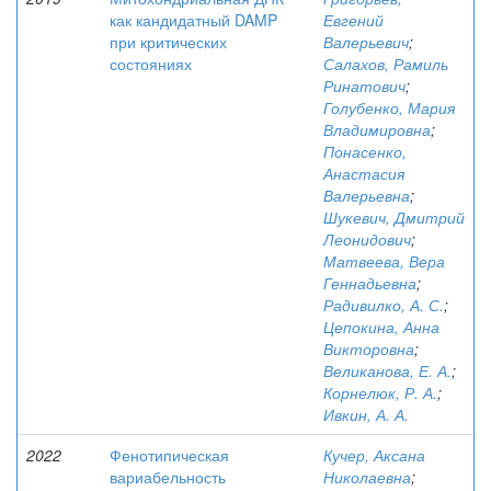
как кандидатный DAMP
Евгений
при критических
Валерьевич
;
состояниях
Салахов, Рамиль
Ринатович
;
Голубенко, Мария
Владимировна
;
Понасенко,
Анастасия
Валерьевна
;
Шукевич, Дмитрий
Леонидович
;
Матвеева, Вера
Геннадьевна
;
Радивилко, А. С.
;
Цепокина, Анна
Викторовна
;
Великанова, Е. А.
;
Корнелюк, Р. А.
;
Ивкин, А. А.
2022
Фенотипическая
Кучер, Аксана
вариабельность
Николаевна
;