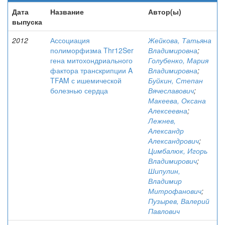
Дата
Название
Автор(ы)
выпуска
2012
Ассоциация
Жейкова, Татьяна
полиморфизма Thr12Ser
Владимировна
;
гена митохондриального
Голубенко, Мария
фактора транскрипции A
Владимировна
;
TFAM с ишемической
Буйкин, Степан
болезнью сердца
Вячеславович
;
Макеева, Оксана
Алексеевна
;
Лежнев,
Александр
Александрович
;
Цимбалюк, Игорь
Владимирович
;
Шипулин,
Владимир
Митрофанович
;
Пузырев, Валерий
Павлович