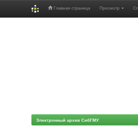
Главная страница
Просмотр
С
Skip
navigation
Электронный архив СибГМУ