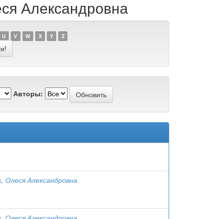
еся Александровна
U
V
W
X
Y
Z
Авторы:
к, Олеся Александровна
к, Олеся Александровна