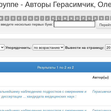
руппе - Авторы Герасимчик, Ол
B
C
D
E
F
G
H
I
J
K
L
M
N
O
P
Q
R
S
T
 введите несколько первых букв:
Упорядочнить:
Вывести на страницу:
Результаты 1 по 2 из 2
Автор(ы)
дальнейшему наблюдению подростков с ожирением и
Герасимчи
диссертации ... кандидата медицинских наук :
дальнейшему наблюдению подростков с ожирением и
Герасимчи