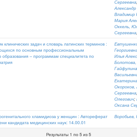
Сергеевна
Александр
Владимир 
Мария Але
Оккель, Ю
Сергеевна
к клинических задач и словарь латинских терминов :
Евтушенко
чающихся по основным профессиональным
Георгиевн
 образования – программам специалитета по
Илья Алек
иатрия
Болотова,
Гайфулина
Васильевн
Екатерина
Окороков,
Сергеевна
Олегович
;
Оксана Се
рогенитального хламидиоза у женщин : Автореферат
Воробьев,
ени кандидата медицинских наук: 14.00.01
Результаты 1 по 5 из 5