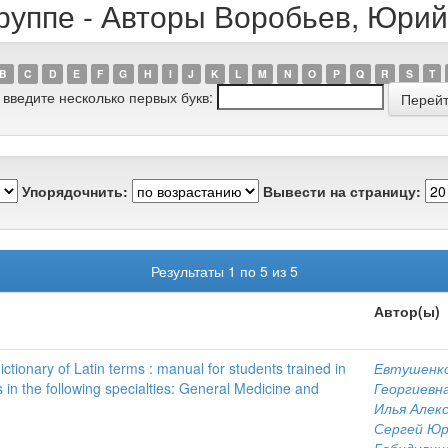
руппе - Авторы Воробьев, Юри
B
C
D
E
F
G
H
I
J
K
L
M
N
O
P
Q
R
S
T
 введите несколько первых букв:
Упорядочнить:
Вывести на страницу:
Результаты 1 по 5 из 5
Автор(ы)
tionary of Latin terms : manual for students trained in
Евтушенко
in the following specialties: General Medicine and
Георгиевн
Илья Алек
Сергей Юр