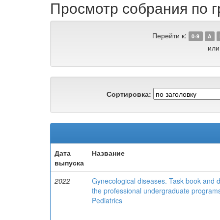
Просмотр собрания по г
Перейти к:
0-9
A
или
Сортировка:
Дата
Название
выпуска
2022
Gynecological diseases. Task book and dic
the professional undergraduate programs 
Pediatrics