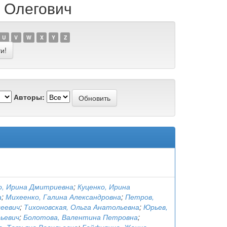
й Олегович
U
V
W
X
Y
Z
Авторы:
, Ирина Дмитриевна
;
Куценко, Ирина
а
;
Михеенко, Галина Александровна
;
Петров,
сеевич
;
Тихоновская, Ольга Анатольевна
;
Юрьев,
ьевич
;
Болотова, Валентина Петровна
;