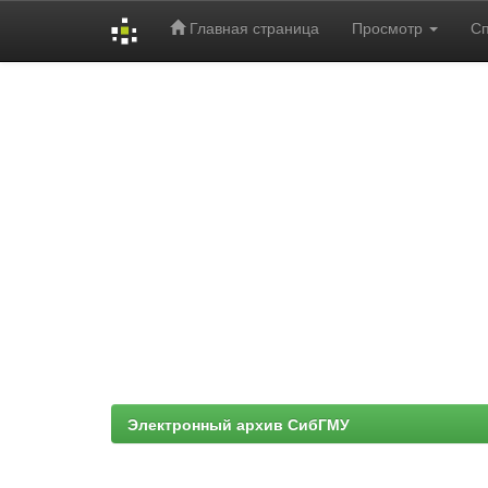
Главная страница
Просмотр
С
Skip
navigation
Электронный архив СибГМУ