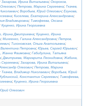
;
Захарова, Ирина Витальевна
;
Окороков,
 Олегович
;
Петрова, Марина Сергеевна
;
Ткачев,
Николаевич
;
Воробьев, Юрий Олегович
;
Егунова,
ксеевна
;
Киселева, Екатерина Александровна
;
лия Владимировна
;
Тимофеева, Оксана
;
Куценко, Ирина Георгиевна
, Ирина Дмитриевна
;
Куценко, Ирина
а
;
Михеенко, Галина Александровна
;
Петров,
сеевич
;
Тихоновская, Ольга Анатольевна
;
 Валентина Петровна
;
Юрьев, Сергей Юрьевич
;
, Жанна Фаимовна
;
Габидулина, Татьяна
а
;
Дмитриева, Маргарита Леонидовна
;
Жабина,
 Сергеевна
;
Захарова, Ирина Витальевна
;
 Александр Олегович
;
Петрова, Марина
;
Ткачев, Владимир Николаевич
;
Воробьев, Юрий
Кублинский, Константин Сергеевич
;
Тимофеева,
ргеевна
;
Куценко, Ирина Георгиевна
 Юрий Олегович