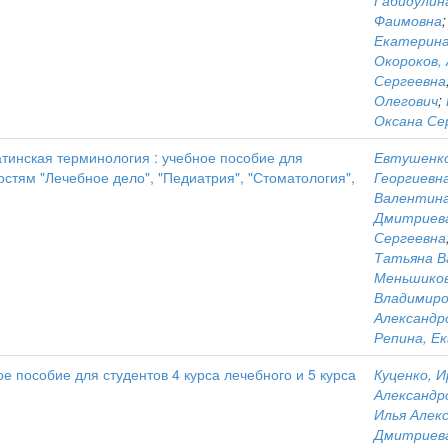
Габидулин
Фаимовна
Екатерина
Окороков,
Сергеевна
Олегович
;
Оксана Се
тинская терминология : учебное пособие для
Евтушенко
стям "Лечебное дело", "Педиатрия", "Стоматология",
Георгиевн
Валентин
Дмитриева
Сергеевна
Татьяна В
Меньшиков
Владимиро
Александр
Репина, Е
е пособие для студентов 4 курса лечебного и 5 курса
Куценко, И
Александр
Илья Алек
Дмитриева