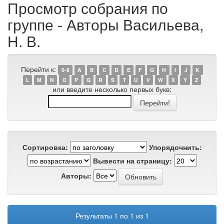
Просмотр собрания по
группе - Авторы Васильева,
Н. В.
Перейти к:
0-9
A
B
C
D
E
F
G
H
I
J
K
L
M
N
O
P
Q
R
S
T
U
V
W
X
Y
Z
или введите несколько первых букв:
Сортировка:
Упорядочнить:
Вывести на страницу:
Авторы:
Результаты 1 по 1 из 1