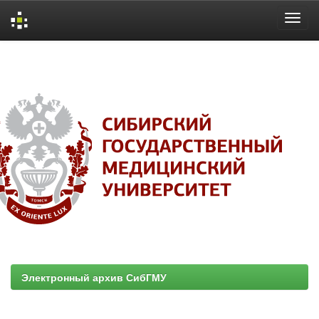
Skip
navigation
Электронный архив СибГМУ