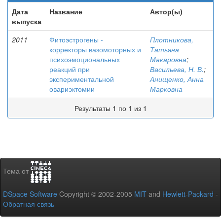
Дата
Название
Автор(ы)
выпуска
2011
Фитоэстрогены -
Плотникова,
корректоры вазомоторных и
Татьяна
психоэмоциональных
Макаровна
;
реакций при
Васильева, Н. В.
;
экспериментальной
Анищенко, Анна
овариэктомии
Марковна
Результаты 1 по 1 из 1
Тема от
DSpace Software
Copyright © 2002-2005
MIT
and
Hewlett-Packard
-
Обратная связь