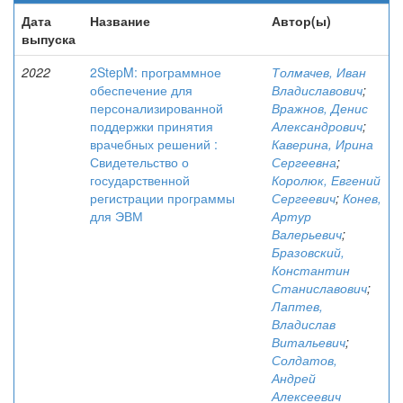
Дата
Название
Автор(ы)
выпуска
2022
2StepM: программное
Толмачев, Иван
обеспечение для
Владиславович
;
персонализированной
Вражнов, Денис
поддержки принятия
Александрович
;
врачебных решений :
Каверина, Ирина
Свидетельство о
Сергеевна
;
государственной
Королюк, Евгений
регистрации программы
Сергеевич
;
Конев,
для ЭВМ
Артур
Валерьевич
;
Бразовский,
Константин
Станиславович
;
Лаптев,
Владислав
Витальевич
;
Солдатов,
Андрей
Алексеевич