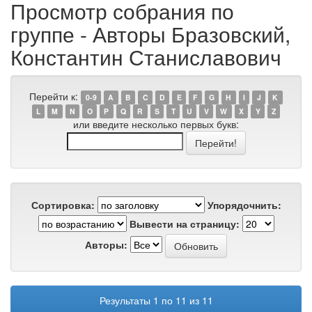
Просмотр собрания по
группе - Авторы Бразовский,
Константин Станиславович
Перейти к:
0-9
A
B
C
D
E
F
G
H
I
J
K
L
M
N
O
P
Q
R
S
T
U
V
W
X
Y
Z
или введите несколько первых букв:
Сортировка:
Упорядочнить:
Вывести на страницу:
Авторы:
Результаты 1 по 11 из 11