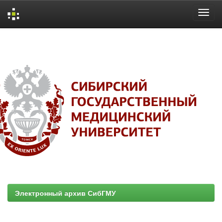
Skip
navigation
Электронный архив СибГМУ