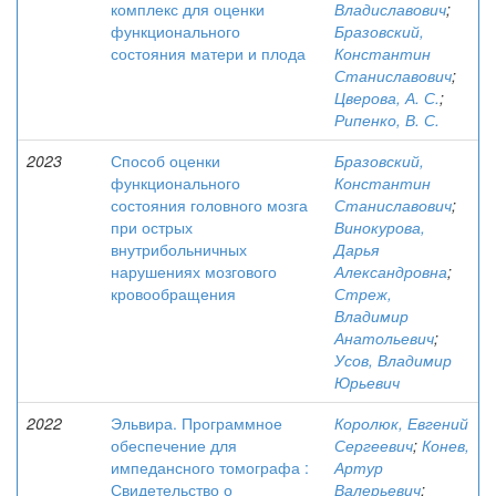
комплекс для оценки
Владиславович
;
функционального
Бразовский,
состояния матери и плода
Константин
Станиславович
;
Цверова, А. С.
;
Рипенко, В. С.
2023
Способ оценки
Бразовский,
функционального
Константин
состояния головного мозга
Станиславович
;
при острых
Винокурова,
внутрибольничных
Дарья
нарушениях мозгового
Александровна
;
кровообращения
Стреж,
Владимир
Анатольевич
;
Усов, Владимир
Юрьевич
2022
Эльвира. Программное
Королюк, Евгений
обеспечение для
Сергеевич
;
Конев,
импедансного томографа :
Артур
Свидетельство о
Валерьевич
;