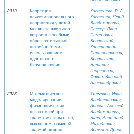
2010
Коррекция
Кистенева, Р. А.
;
психоэмоционального
Кистенев, Юрий
напряжения у детей
Владимирович
;
младшего школьного
Пеккер, Яков
возраста с особыми
Семенович
;
образовательными
Бразовский,
потребностями с
Константин
использованием
Станиславович
;
адаптивного
Бразовская,
биоуправления
Наталия
Георгиевна
;
Фокин, Василий
Александрович
2023
Математическое
Толмачев, Иван
моделирование
Владиславович
;
физиологических
Анисин, Алексей
показателей при
Владимирович
;
травматическом шоке,
Бала, Анатолий
вызванном взрывной
Михайлович
;
травмой нижних
Вражнов, Денис