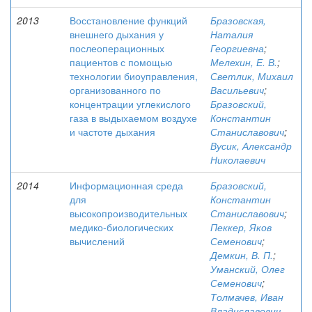
2013
Восстановление функций
Бразовская,
внешнего дыхания у
Наталия
послеоперационных
Георгиевна
;
пациентов с помощью
Мелехин, Е. В.
;
технологии биоуправления,
Светлик, Михаил
организованного по
Васильевич
;
концентрации углекислого
Бразовский,
газа в выдыхаемом воздухе
Константин
и частоте дыхания
Станиславович
;
Вусик, Александр
Николаевич
2014
Информационная среда
Бразовский,
для
Константин
высокопроизводительных
Станиславович
;
медико-биологических
Пеккер, Яков
вычислений
Семенович
;
Демкин, В. П.
;
Уманский, Олег
Семенович
;
Толмачев, Иван
Владиславович