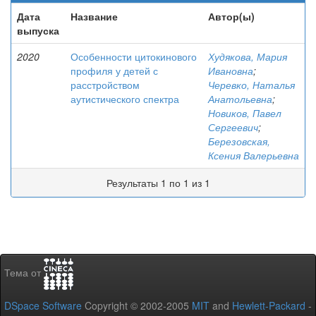
Дата
Название
Автор(ы)
выпуска
2020
Особенности цитокинового
Худякова, Мария
профиля у детей с
Ивановна
;
расстройством
Черевко, Наталья
аутистического спектра
Анатольевна
;
Новиков, Павел
Сергеевич
;
Березовская,
Ксения Валерьевна
Результаты 1 по 1 из 1
Тема от
DSpace Software
Copyright © 2002-2005
MIT
and
Hewlett-Packard
-