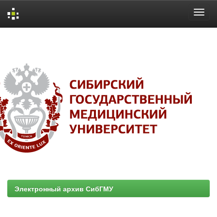
Skip
navigation
Электронный архив СибГМУ