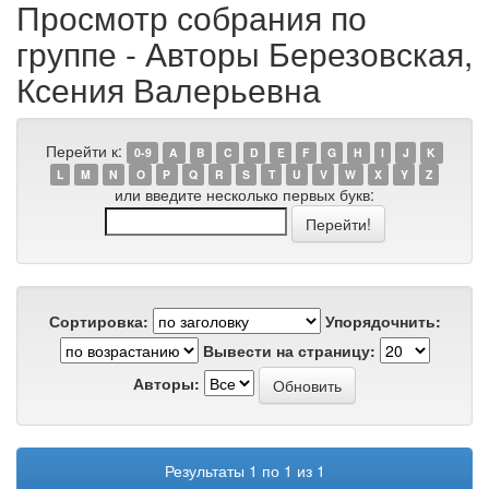
Просмотр собрания по
группе - Авторы Березовская,
Ксения Валерьевна
Перейти к:
0-9
A
B
C
D
E
F
G
H
I
J
K
L
M
N
O
P
Q
R
S
T
U
V
W
X
Y
Z
или введите несколько первых букв:
Сортировка:
Упорядочнить:
Вывести на страницу:
Авторы:
Результаты 1 по 1 из 1