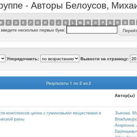
руппе - Авторы Белоусов, Мих
B
C
D
E
F
G
H
I
J
K
L
M
N
O
P
Q
R
S
T
 введите несколько первых букв:
Упорядочнить:
Вывести на страницу:
Результаты 1 по 2 из 2
Автор(ы)
тв комплексов цинка с гуминовыми веществами в
Зыкова, М
ической раны
Владимиро
Азаркина,
Евгеньеви