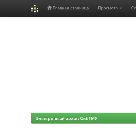
Главная страница
Просмотр
С
Skip
navigation
Электронный архив СибГМУ