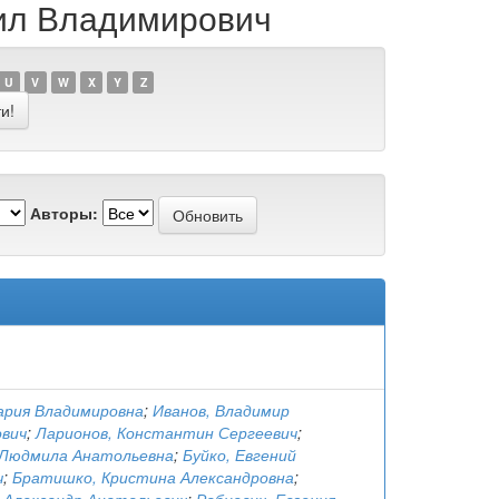
аил Владимирович
U
V
W
X
Y
Z
Авторы:
ария Владимировна
;
Иванов, Владимир
вич
;
Ларионов, Константин Сергеевич
;
 Людмила Анатольевна
;
Буйко, Евгений
ч
;
Братишко, Кристина Александровна
;