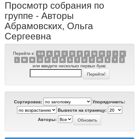
Просмотр собрания по
группе - Авторы
Абрамовских, Ольга
Сергеевна
Перейти к:
0-9
A
B
C
D
E
F
G
H
I
J
K
L
M
N
O
P
Q
R
S
T
U
V
W
X
Y
Z
или введите несколько первых букв:
Сортировка:
Упорядочнить:
Вывести на страницу:
Авторы: