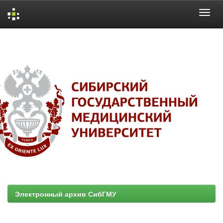
Skip
navigation
Электронный архив СибГМУ