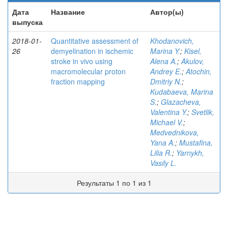
Дата
Название
Автор(ы)
выпуска
2018-01-
Quantitative assessment of
Khodanovich,
26
demyelination in ischemic
Marina Y.
;
Kisel,
stroke in vivo using
Alena A.
;
Akulov,
macromolecular proton
Andrey E.
;
Atochin,
fraction mapping
Dmitriy N.
;
Kudabaeva, Marina
S.
;
Glazacheva,
Valentina Y.
;
Svetlik,
Michael V.
;
Medvednikova,
Yana A.
;
Mustafina,
Lilia R.
;
Yarnykh,
Vasily L.
Результаты 1 по 1 из 1