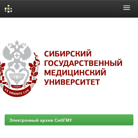
Skip
navigation
Электронный архив СибГМУ