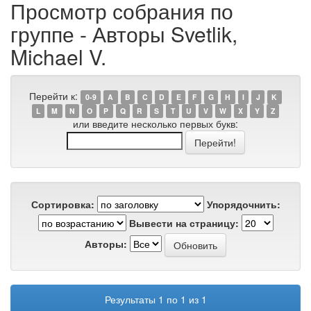
Просмотр собрания по
группе - Авторы Svetlik,
Michael V.
Перейти к:
0-9
A
B
C
D
E
F
G
H
I
J
K
L
M
N
O
P
Q
R
S
T
U
V
W
X
Y
Z
или введите несколько первых букв:
Сортировка:
Упорядочнить:
Вывести на страницу:
Авторы:
Результаты 1 по 1 из 1