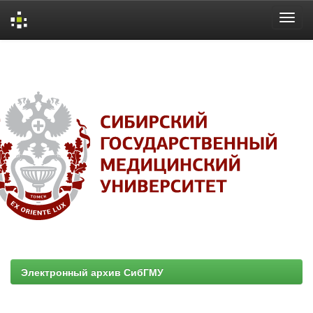
Skip
navigation
Электронный архив СибГМУ