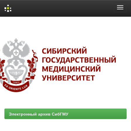
Skip
navigation
Электронный архив СибГМУ