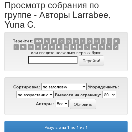
Просмотр собрания по
группе - Авторы Larrabee,
Yuna C.
Перейти к:
0-9
A
B
C
D
E
F
G
H
I
J
K
L
M
N
O
P
Q
R
S
T
U
V
W
X
Y
Z
или введите несколько первых букв:
Сортировка:
Упорядочнить:
Вывести на страницу:
Авторы:
Результаты 1 по 1 из 1