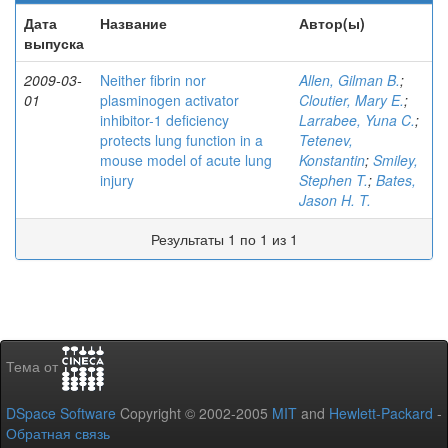
Дата
Название
Автор(ы)
выпуска
2009-03-
Neither fibrin nor
Allen, Gilman B.
;
01
plasminogen activator
Cloutier, Mary E.
;
inhibitor-1 deficiency
Larrabee, Yuna C.
;
protects lung function in a
Tetenev,
mouse model of acute lung
Konstantin
;
Smiley,
injury
Stephen T.
;
Bates,
Jason H. T.
Результаты 1 по 1 из 1
Тема от
DSpace Software
Copyright © 2002-2005
MIT
and
Hewlett-Packard
-
Обратная связь