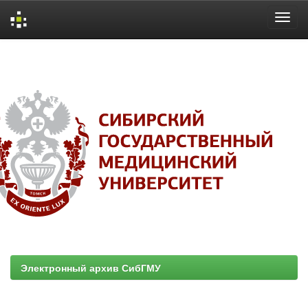
Skip
navigation
Электронный архив СибГМУ