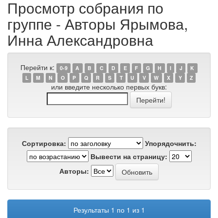
Просмотр собрания по
группе - Авторы Ярымова,
Инна Александровна
Перейти к:
0-9
A
B
C
D
E
F
G
H
I
J
K
L
M
N
O
P
Q
R
S
T
U
V
W
X
Y
Z
или введите несколько первых букв:
Сортировка:
Упорядочнить:
Вывести на страницу:
Авторы:
Результаты 1 по 1 из 1