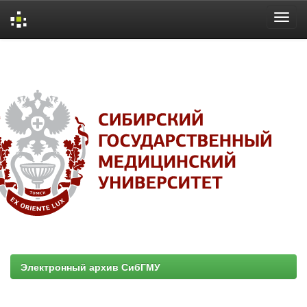
Skip
navigation
Электронный архив СибГМУ