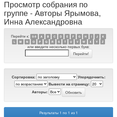
Просмотр собрания по
группе - Авторы Ярымова,
Инна Александровна
Перейти к:
0-9
A
B
C
D
E
F
G
H
I
J
K
L
M
N
O
P
Q
R
S
T
U
V
W
X
Y
Z
или введите несколько первых букв:
Сортировка:
Упорядочнить:
Вывести на страницу:
Авторы:
Результаты 1 по 1 из 1