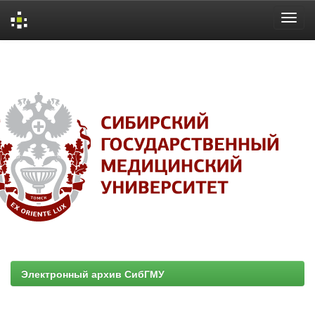
Skip
navigation
Электронный архив СибГМУ