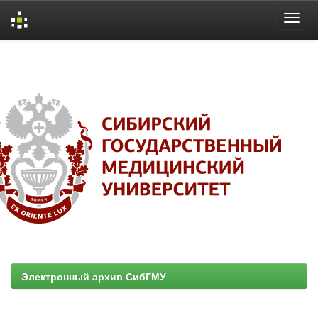
Skip
navigation
Электронный архив СибГМУ