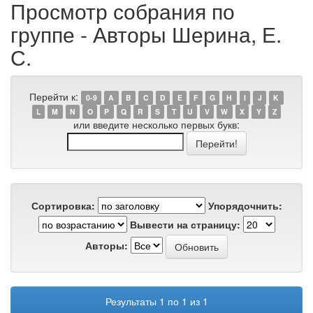
Просмотр собрания по
группе - Авторы Шерина, Е.
С.
Перейти к:
0-9
A
B
C
D
E
F
G
H
I
J
K
L
M
N
O
P
Q
R
S
T
U
V
W
X
Y
Z
или введите несколько первых букв:
Сортировка:
Упорядочнить:
Вывести на страницу:
Авторы:
Результаты 1 по 1 из 1