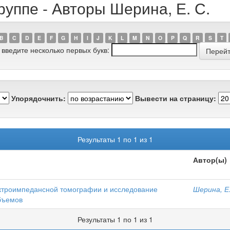
руппе - Авторы Шерина, Е. С.
B
C
D
E
F
G
H
I
J
K
L
M
N
O
P
Q
R
S
T
 введите несколько первых букв:
Упорядочнить:
Вывести на страницу:
Результаты 1 по 1 из 1
Автор(ы)
ктроимпедансной томографии и исследование
Шерина, Е.
бъемов
Результаты 1 по 1 из 1