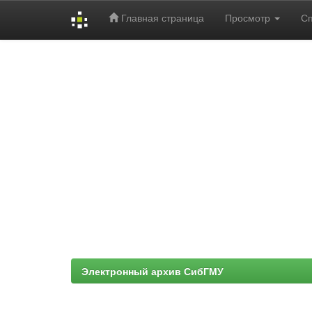
Главная страница
Просмотр
С
Skip
navigation
Электронный архив СибГМУ