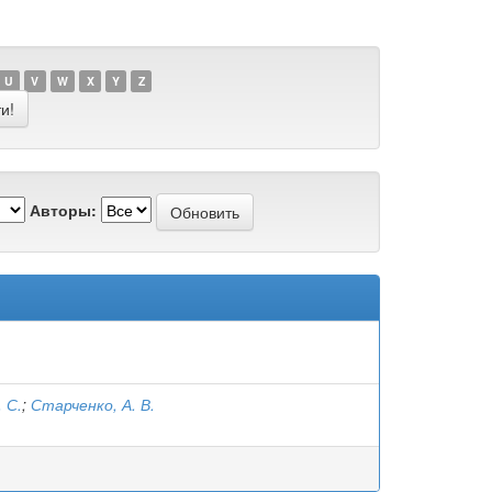
U
V
W
X
Y
Z
Авторы:
 С.
;
Старченко, А. В.