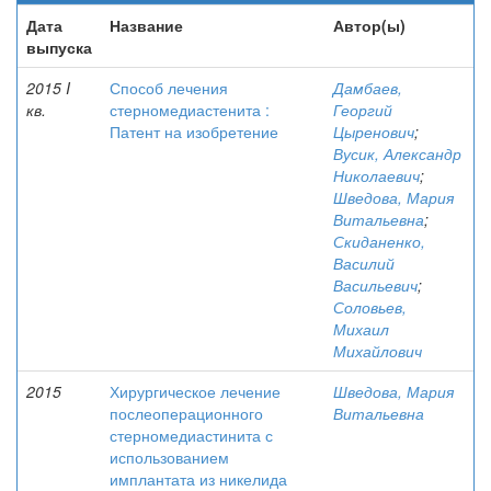
Дата
Название
Автор(ы)
выпуска
2015 I
Способ лечения
Дамбаев,
кв.
стерномедиастенита :
Георгий
Патент на изобретение
Цыренович
;
Вусик, Александр
Николаевич
;
Шведова, Мария
Витальевна
;
Скиданенко,
Василий
Васильевич
;
Соловьев,
Михаил
Михайлович
2015
Хирургическое лечение
Шведова, Мария
послеоперационного
Витальевна
стерномедиастинита с
использованием
имплантата из никелида