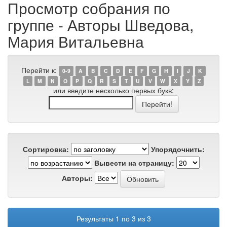
Просмотр собрания по
группе - Авторы Шведова,
Мария Витальевна
Перейти к:
0-9
A
B
C
D
E
F
G
H
I
J
K
L
M
N
O
P
Q
R
S
T
U
V
W
X
Y
Z
или введите несколько первых букв:
Сортировка:
Упорядочнить:
Вывести на страницу:
Авторы:
Результаты 1 по 3 из 3