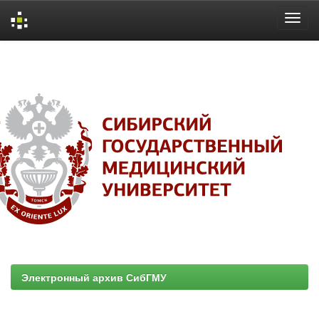
Skip
navigation
Электронный архив СибГМУ