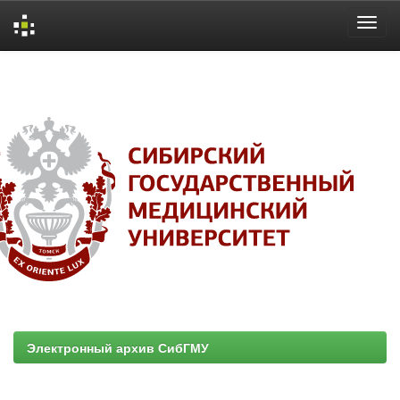
Skip
navigation
Электронный архив СибГМУ