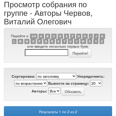
Просмотр собрания по
группе - Авторы Червов,
Виталий Олегович
Перейти к:
0-9
A
B
C
D
E
F
G
H
I
J
K
L
M
N
O
P
Q
R
S
T
U
V
W
X
Y
Z
или введите несколько первых букв:
Сортировка:
Упорядочнить:
Вывести на страницу:
Авторы:
Результаты 1 по 2 из 2