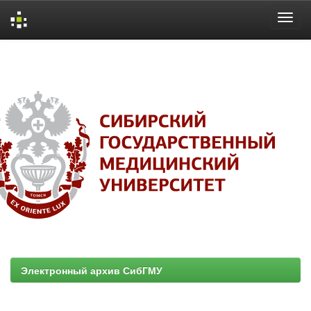
Skip
navigation
Электронный архив СибГМУ